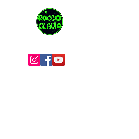
roccoglavioband@gmail.com
Tel:
+33 6 41 47 84 01
Merchandising Chez Simone
Merchandising Anartisanart