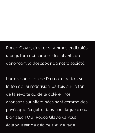
Rocco Glavio, c’est des rythmes endiablés,
une guitare qui hurle et des chants qui
dénoncent le désespoir de notre société.
Parfois sur le ton de l’humour, parfois sur
le ton de l’autodérision, parfois sur le ton
de la révolte ou de la colère ; nos
chansons sur-vitaminées sont comme des
pavés que l’on jette dans une flaque d’eau
bien sale ! Oui, Rocco Glavio va vous
éclabousser de décibels et de rage !